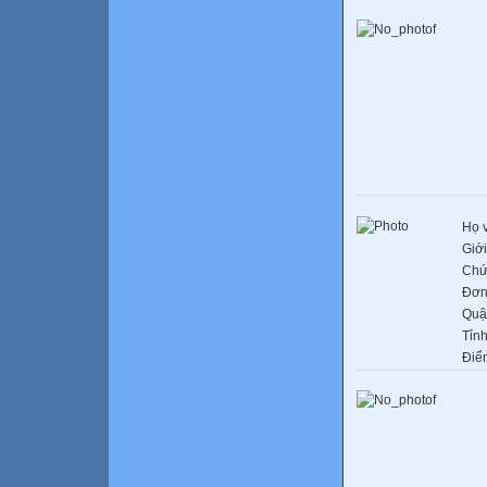
Họ 
Giới
Chứ
Đơn
Quậ
Tỉn
Điể