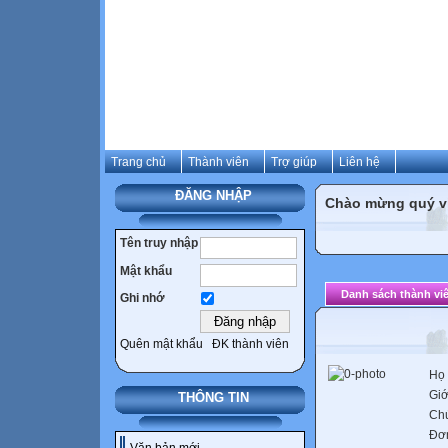
Trang chủ
Thành viên
Trợ giúp
Liên hệ
ĐĂNG NHẬP
Chào mừng quý vị 
Tên truy nhập
Mật khẩu
Danh sách thành vi
Ghi nhớ
Quên mật khẩu
ĐK thành viên
Họ 
Giớ
THÔNG TIN
Ch
Đơn