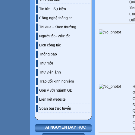
Văn bản mới
Qu
Tỉn
Tin tức - Sự kiện
Ch
Công nghệ thông tin
Đi
Thi đua - Khen thưởng
Người tốt - Việc tốt
Lịch công tác
Thông báo
Thư mời
Thư viện ảnh
Trao đổi kinh nghiệm
H
Góp ý với ngành GD
G
C
Liên kết website
Đ
Soạn bài trực tuyến
Q
T
C
TÀI NGUYÊN DẠY HỌC
Đ