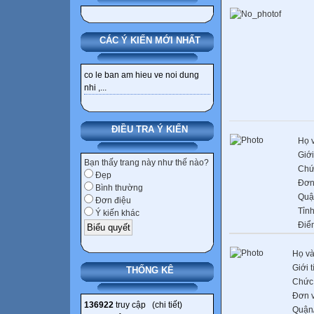
CÁC Ý KIẾN MỚI NHẤT
co le ban am hieu ve noi dung
nhi ,...
ĐIỀU TRA Ý KIẾN
Họ 
Giới
Bạn thấy trang này như thế nào?
Chứ
Đẹp
Đơn
Bình thường
Quậ
Đơn điệu
Tỉn
Ý kiến khác
Điể
Họ và
Giới t
THỐNG KÊ
Chức
Đơn v
136922
truy cập (
chi tiết
)
Quận