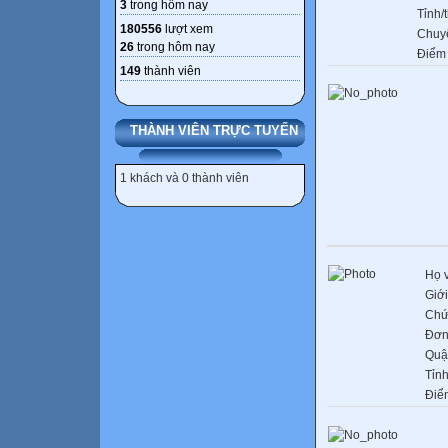
3
trong hôm nay
Tỉnh/
180556
lượt xem
Chuy
26
trong hôm nay
Điểm
149
thành viên
THÀNH VIÊN TRỰC TUYẾN
1 khách và 0 thành viên
Họ 
Giới
Chứ
Đơn
Quậ
Tỉn
Điể