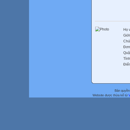
Họ 
Giới
Chứ
Đơn
Quậ
Tỉn
Điể
Bản quyền 
Website được thừa kế từ
V