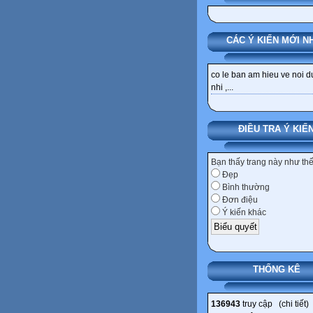
CÁC Ý KIẾN MỚI N
co le ban am hieu ve noi 
nhi ,...
ĐIỀU TRA Ý KIẾ
Bạn thấy trang này như th
Đẹp
Bình thường
Đơn điệu
Ý kiến khác
THỐNG KÊ
136943
truy cập (
chi tiết
)