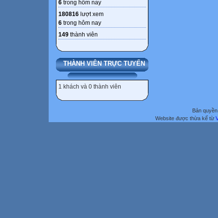
6
trong hôm nay
180816
lượt xem
6
trong hôm nay
149
thành viên
THÀNH VIÊN TRỰC TUYẾN
1 khách và 0 thành viên
Bản quyền 
Website được thừa kế từ
V