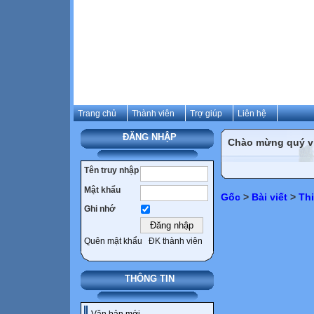
Trang chủ
Thành viên
Trợ giúp
Liên hệ
ĐĂNG NHẬP
Chào mừng quý vị 
Tên truy nhập
Mật khẩu
Gốc
>
Bài viết
>
Th
Ghi nhớ
Quên mật khẩu
ĐK thành viên
THÔNG TIN