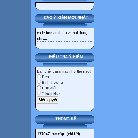
CÁC Ý KIẾN MỚI NHẤT
co le ban am hieu ve noi dung
nhi ,...
ĐIỀU TRA Ý KIẾN
Bạn thấy trang này như thế nào?
Đẹp
Bình thường
Đơn điệu
Ý kiến khác
THỐNG KÊ
137047
truy cập (
chi tiết
)