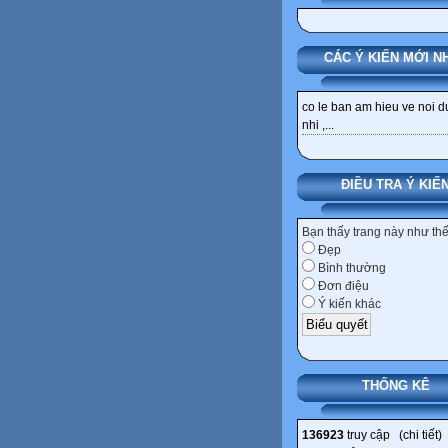
CÁC Ý KIẾN MỚI N
co le ban am hieu ve noi 
nhi ,...
ĐIỀU TRA Ý KIẾ
Bạn thấy trang này như th
Đẹp
Bình thường
Đơn điệu
Ý kiến khác
THỐNG KÊ
136923
truy cập (
chi tiết
)