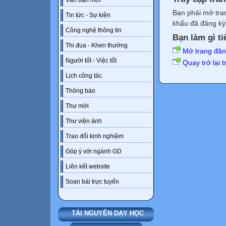
Văn bản mới
Bạn phải mở tra
Tin tức - Sự kiện
khẩu đã đăng ký 
Công nghệ thông tin
Bạn làm gì ti
Thi đua - Khen thưởng
Mở trang đă
Người tốt - Việc tốt
Quay trở lại 
Lịch công tác
Thông báo
Thư mời
Thư viện ảnh
Trao đổi kinh nghiệm
Góp ý với ngành GD
Liên kết website
Soạn bài trực tuyến
TÀI NGUYÊN DẠY HỌC