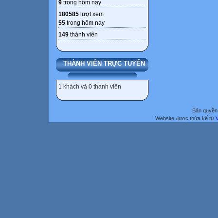
9
trong hôm nay
180585
lượt xem
55
trong hôm nay
149
thành viên
THÀNH VIÊN TRỰC TUYẾN
1 khách và 0 thành viên
Bản quyền 
Website được thừa kế từ
V