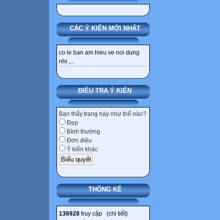
CÁC Ý KIẾN MỚI NHẤT
co le ban am hieu ve noi dung
nhi ,...
ĐIỀU TRA Ý KIẾN
Bạn thấy trang này như thế nào?
Đẹp
Bình thường
Đơn điệu
Ý kiến khác
THỐNG KÊ
136928
truy cập (
chi tiết
)