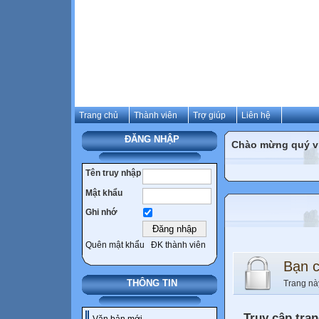
Trang chủ
Thành viên
Trợ giúp
Liên hệ
ĐĂNG NHẬP
Chào mừng quý vị 
Tên truy nhập
Mật khẩu
Ghi nhớ
Quên mật khẩu
ĐK thành viên
Bạn 
THÔNG TIN
Trang nà
Truy cập tra