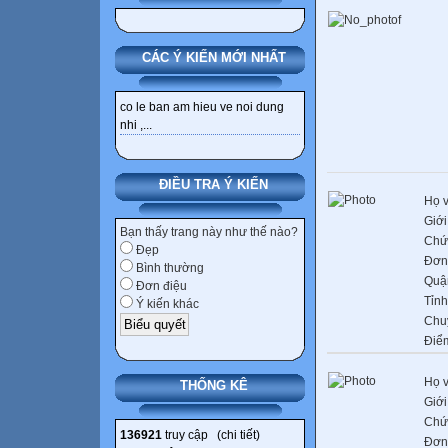
CÁC Ý KIẾN MỚI NHẤT
co le ban am hieu ve noi dung
nhi ,...
ĐIỀU TRA Ý KIẾN
Họ v
Giới
Bạn thấy trang này như thế nào?
Chứ
Đẹp
Đơn 
Bình thường
Quậ
Đơn điệu
Tỉnh
Ý kiến khác
Chu
Điể
Họ v
THỐNG KÊ
Giới
Chứ
136921
truy cập (
chi tiết
)
Đơn 