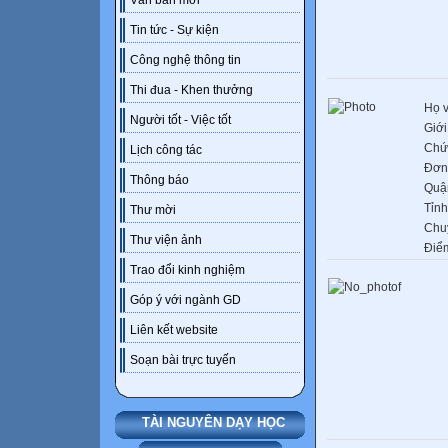
Văn bản mới
Tin tức - Sự kiện
Công nghệ thông tin
Thi đua - Khen thưởng
Họ v
Người tốt - Việc tốt
Giới
Chứ
Lịch công tác
Đơn 
Thông báo
Quậ
Tỉnh
Thư mời
Chu
Thư viện ảnh
Điể
Trao đổi kinh nghiệm
Góp ý với ngành GD
Liên kết website
Soạn bài trực tuyến
TÀI NGUYÊN DẠY HỌC