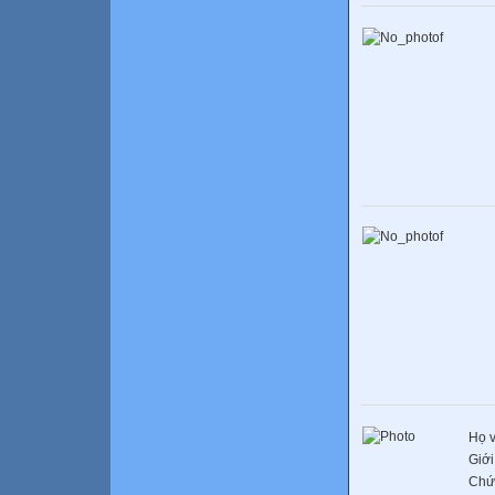
Họ v
Giới
Chứ