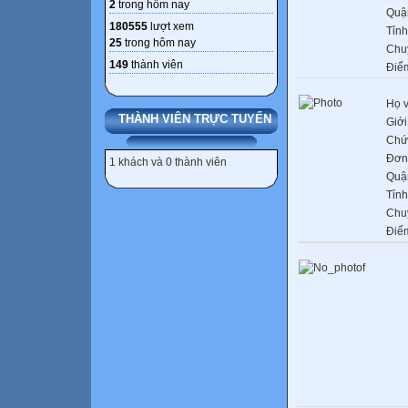
2
trong hôm nay
Quậ
180555
lượt xem
Tỉnh
25
trong hôm nay
Chu
149
thành viên
Điể
Họ v
THÀNH VIÊN TRỰC TUYẾN
Giới
Chứ
Đơn 
1 khách và 0 thành viên
Quậ
Tỉnh
Chu
Điể