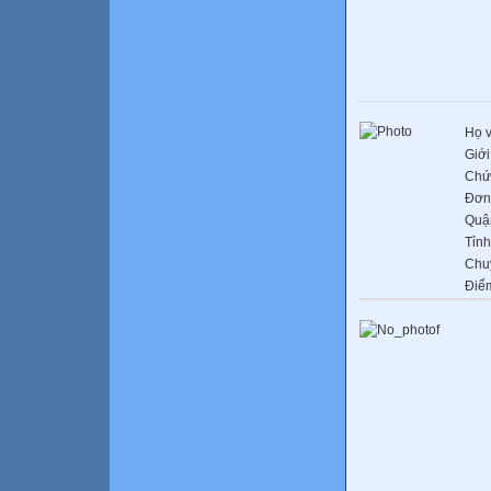
Họ v
Giới
Chứ
Đơn 
Quậ
Tỉnh
Chu
Điể