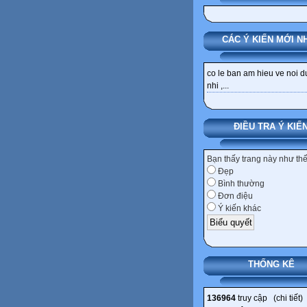
CÁC Ý KIẾN MỚI N
co le ban am hieu ve noi 
nhi ,...
ĐIỀU TRA Ý KIẾ
Bạn thấy trang này như th
Đẹp
Bình thường
Đơn điệu
Ý kiến khác
THỐNG KÊ
136964
truy cập (
chi tiết
)