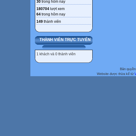
30
trong hôm nay
180704
lượt xem
64
trong hôm nay
149
thành viên
THÀNH VIÊN TRỰC TUYẾN
1 khách và 0 thành viên
Bản quyền 
Website được thừa kế từ
V