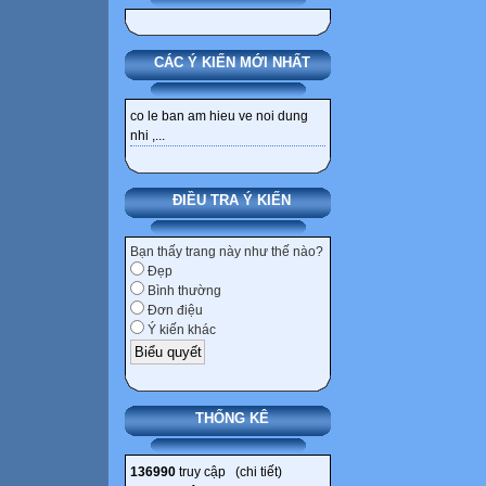
CÁC Ý KIẾN MỚI NHẤT
co le ban am hieu ve noi dung
nhi ,...
ĐIỀU TRA Ý KIẾN
Bạn thấy trang này như thế nào?
Đẹp
Bình thường
Đơn điệu
Ý kiến khác
THỐNG KÊ
136990
truy cập (
chi tiết
)