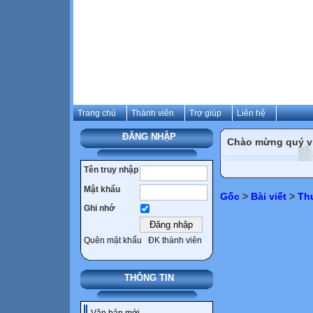
Trang chủ
Thành viên
Trợ giúp
Liên hệ
ĐĂNG NHẬP
Chào mừng quý vị 
Tên truy nhập
Mật khẩu
Gốc
>
Bài viết
>
Th
Ghi nhớ
Quên mật khẩu
ĐK thành viên
THÔNG TIN