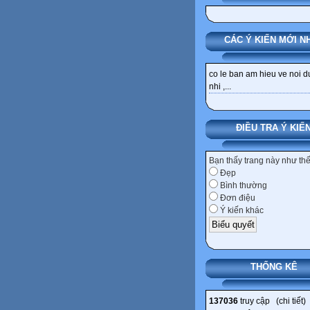
CÁC Ý KIẾN MỚI N
co le ban am hieu ve noi 
nhi ,...
ĐIỀU TRA Ý KIẾ
Bạn thấy trang này như th
Đẹp
Bình thường
Đơn điệu
Ý kiến khác
THỐNG KÊ
137036
truy cập (
chi tiết
)