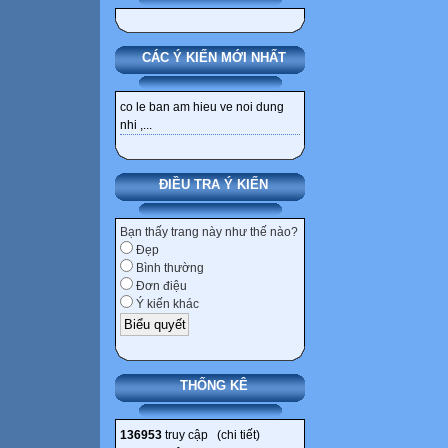
CÁC Ý KIẾN MỚI NHẤT
co le ban am hieu ve noi dung
nhi ,...
ĐIỀU TRA Ý KIẾN
Bạn thấy trang này như thế nào?
Đẹp
Bình thường
Đơn điệu
Ý kiến khác
THỐNG KÊ
136953
truy cập (
chi tiết
)