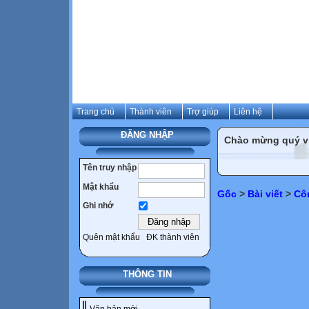
Trang chủ
Thành viên
Trợ giúp
Liên hệ
ĐĂNG NHẬP
Chào mừng quý vị 
Tên truy nhập
Mật khẩu
Gốc
>
Bài viết
>
Cô
Ghi nhớ
Quên mật khẩu
ĐK thành viên
THÔNG TIN