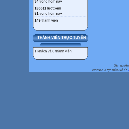
34
trong hôm nay
180611
lượt xem
81
trong hôm nay
149
thành viên
THÀNH VIÊN TRỰC TUYẾN
1 khách và 0 thành viên
Bản quyền 
Website được thừa kế từ
V