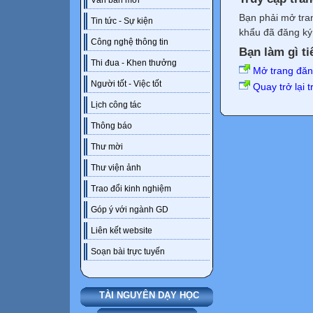
Văn bản mới
Bạn phải mở tra
Tin tức - Sự kiện
khẩu đã đăng ký 
Công nghệ thông tin
Bạn làm gì ti
Thi đua - Khen thưởng
Mở trang đă
Người tốt - Việc tốt
Quay trở lại 
Lịch công tác
Thông báo
Thư mời
Thư viện ảnh
Trao đổi kinh nghiệm
Góp ý với ngành GD
Liên kết website
Soạn bài trực tuyến
TÀI NGUYÊN DẠY HỌC