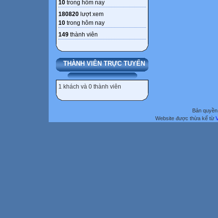
10
trong hôm nay
180820
lượt xem
10
trong hôm nay
149
thành viên
THÀNH VIÊN TRỰC TUYẾN
1 khách và 0 thành viên
Bản quyền 
Website được thừa kế từ
V