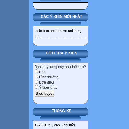
CÁC Ý KIẾN MỚI NHẤT
co le ban am hieu ve noi dung
nhi ,...
ĐIỀU TRA Ý KIẾN
Bạn thấy trang này như thế nào?
Đẹp
Bình thường
Đơn điệu
Ý kiến khác
THỐNG KÊ
137051
truy cập (
chi tiết
)