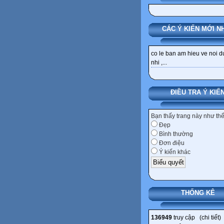
CÁC Ý KIẾN MỚI N
co le ban am hieu ve noi 
nhi ,...
ĐIỀU TRA Ý KIẾ
Bạn thấy trang này như th
Đẹp
Bình thường
Đơn điệu
Ý kiến khác
THỐNG KÊ
136949
truy cập (
chi tiết
)