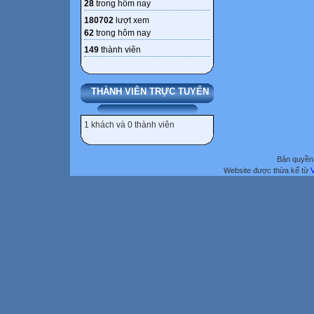
28
trong hôm nay
180702
lượt xem
62
trong hôm nay
149
thành viên
THÀNH VIÊN TRỰC TUYẾN
1 khách và 0 thành viên
Bản quyền 
Website được thừa kế từ
V