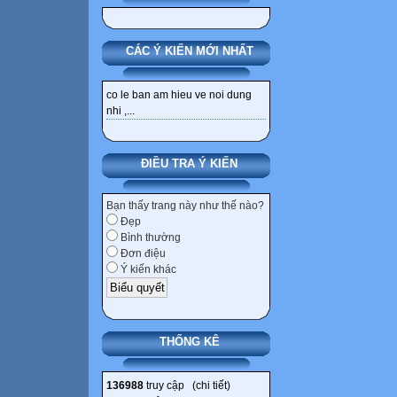
CÁC Ý KIẾN MỚI NHẤT
co le ban am hieu ve noi dung
nhi ,...
ĐIỀU TRA Ý KIẾN
Bạn thấy trang này như thế nào?
Đẹp
Bình thường
Đơn điệu
Ý kiến khác
THỐNG KÊ
136988
truy cập (
chi tiết
)