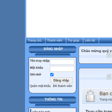
Trang chủ
Thành viên
Trợ giúp
Liên hệ
ĐĂNG NHẬP
Chào mừng quý vị 
Tên truy nhập
Mật khẩu
Ghi nhớ
Quên mật khẩu
ĐK thành viên
Bạn 
THÔNG TIN
Trang nà
Truy cập tra