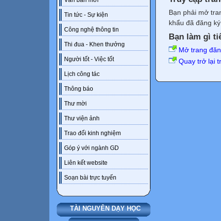
Văn bản mới
Bạn phải mở tra
Tin tức - Sự kiện
khẩu đã đăng ký 
Công nghệ thông tin
Bạn làm gì ti
Thi đua - Khen thưởng
Mở trang đă
Người tốt - Việc tốt
Quay trở lại 
Lịch công tác
Thông báo
Thư mời
Thư viện ảnh
Trao đổi kinh nghiệm
Góp ý với ngành GD
Liên kết website
Soạn bài trực tuyến
TÀI NGUYÊN DẠY HỌC