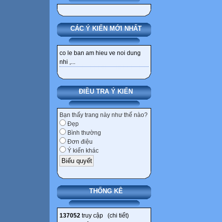
CÁC Ý KIẾN MỚI NHẤT
co le ban am hieu ve noi dung
nhi ,...
ĐIỀU TRA Ý KIẾN
Bạn thấy trang này như thế nào?
Đẹp
Bình thường
Đơn điệu
Ý kiến khác
THỐNG KÊ
137052
truy cập (
chi tiết
)