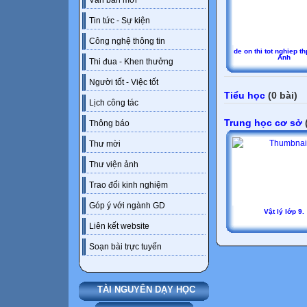
Văn bản mới
Tin tức - Sự kiện
Công nghệ thông tin
de on thi tot nghiep thp
Anh
Thi đua - Khen thưởng
Người tốt - Việc tốt
Tiểu học
(0 bài)
Lịch công tác
Trung học cơ sở
(
Thông báo
Thư mời
Thư viện ảnh
Trao đổi kinh nghiệm
Góp ý với ngành GD
Vật lý lớp 9.
Liên kết website
Soạn bài trực tuyến
TÀI NGUYÊN DẠY HỌC