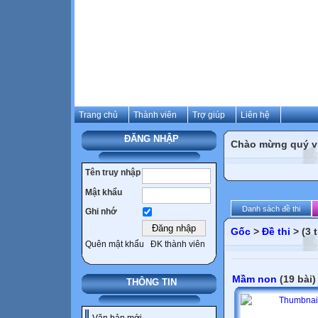
Trang chủ
Thành viên
Trợ giúp
Liên hệ
ĐĂNG NHẬP
Chào mừng quý vị 
Tên truy nhập
Mật khẩu
Danh sách đề thi
Ghi nhớ
Gốc
>
Đề thi
> (3 
Quên mật khẩu
ĐK thành viên
Mầm non
(19 bài)
THÔNG TIN