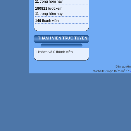
11
trong hôm nay
180821
lượt xem
11
trong hôm nay
149
thành viên
THÀNH VIÊN TRỰC TUYẾN
1 khách và 0 thành viên
Bản quyền 
Website được thừa kế từ
V