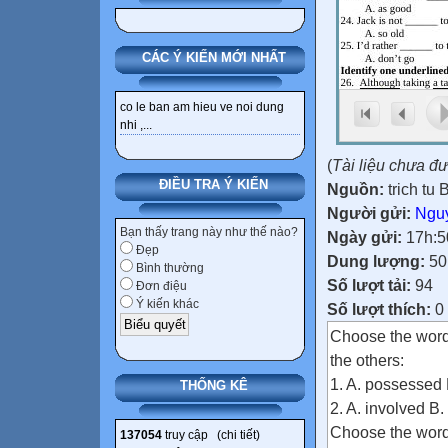
CÁC Ý KIẾN MỚI NHẤT
co le ban am hieu ve noi dung
nhi ,...
(
Tài liệu chưa đ
ĐIỀU TRA Ý KIẾN
Nguồn:
trich tu
Người gửi:
Nguy
Bạn thấy trang này như thế nào?
Ngày gửi:
17h:5
Đẹp
Dung lượng:
50
Bình thường
Số lượt tải:
94
Đơn điệu
Ý kiến khác
Số lượt thích:
0
Choose the word 
the others:
1. A. possessed 
THỐNG KÊ
2. A. involved B
Choose the word 
137054
truy cập (
chi tiết
)