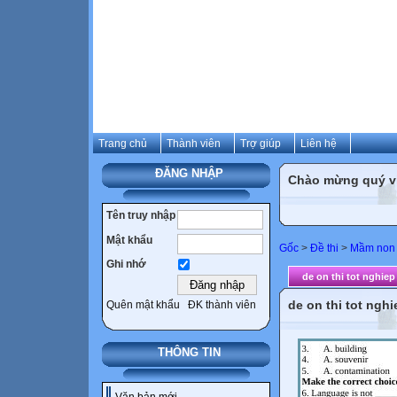
Trang chủ
Thành viên
Trợ giúp
Liên hệ
ĐĂNG NHẬP
Chào mừng quý vị 
Tên truy nhập
Mật khẩu
Gốc
>
Đề thi
>
Mầm non
Ghi nhớ
de on thi tot nghiep
de on thi tot nghi
Quên mật khẩu
ĐK thành viên
THÔNG TIN