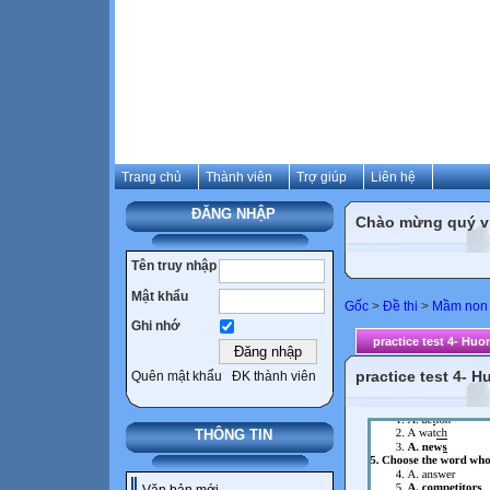
Trang chủ
Thành viên
Trợ giúp
Liên hệ
ĐĂNG NHẬP
Chào mừng quý vị 
Tên truy nhập
Mật khẩu
Gốc
>
Đề thi
>
Mầm non
Ghi nhớ
practice test 4- Huo
practice test 4- 
Quên mật khẩu
ĐK thành viên
THÔNG TIN