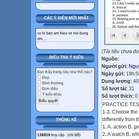
CÁC Ý KIẾN MỚI NHẤT
co le ban am hieu ve noi dung
nhi ,...
(
Tài liệu chưa đ
ĐIỀU TRA Ý KIẾN
Nguồn:
Người gửi:
Nguy
Bạn thấy trang này như thế nào?
Ngày gửi:
19h:5
Đẹp
Dung lượng:
40
Bình thường
Số lượt tải:
31
Đơn điệu
Ý kiến khác
Số lượt thích:
0
PRACTICE TES
1-3. Choose the 
differently from t
THỐNG KÊ
1. A. action B. g
2. A watch B. wh
136919
truy cập (
chi tiết
)