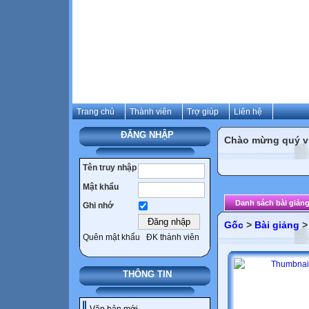
Trang chủ
Thành viên
Trợ giúp
Liên hệ
ĐĂNG NHẬP
Chào mừng quý vị 
Tên truy nhập
Mật khẩu
Danh sách bài giản
Ghi nhớ
Gốc
>
Bài giảng
Quên mật khẩu
ĐK thành viên
THÔNG TIN