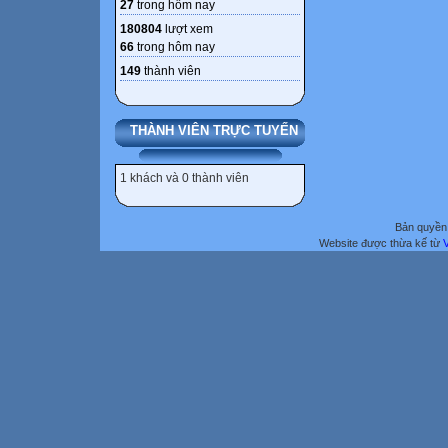
27
trong hôm nay
180804
lượt xem
66
trong hôm nay
149
thành viên
THÀNH VIÊN TRỰC TUYẾN
1 khách và 0 thành viên
Bản quyền 
Website được thừa kế từ
V