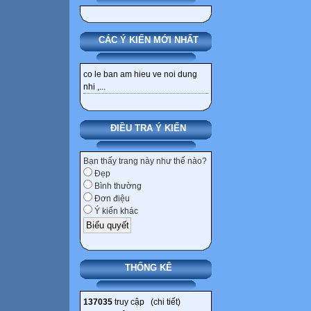
CÁC Ý KIẾN MỚI NHẤT
co le ban am hieu ve noi dung
nhi ,...
ĐIỀU TRA Ý KIẾN
Bạn thấy trang này như thế nào?
Đẹp
Bình thường
Đơn điệu
Ý kiến khác
THỐNG KÊ
137035
truy cập (
chi tiết
)