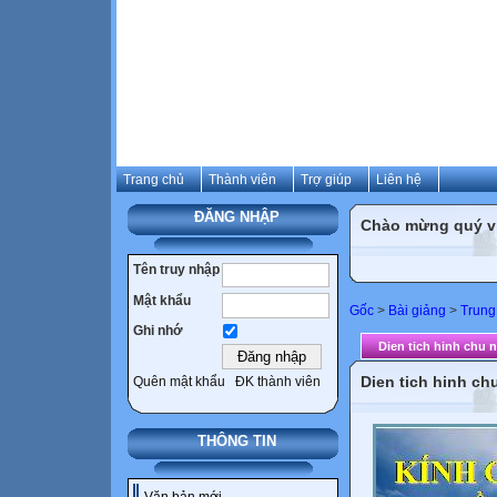
Trang chủ
Thành viên
Trợ giúp
Liên hệ
ĐĂNG NHẬP
Chào mừng quý vị 
Tên truy nhập
Mật khẩu
Gốc
>
Bài giảng
>
Trung
Ghi nhớ
Dien tich hinh chu 
Dien tich hinh ch
Quên mật khẩu
ĐK thành viên
THÔNG TIN