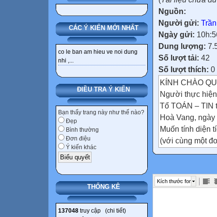
Nguồn:
Người gửi:
Trần
CÁC Ý KIẾN MỚI NHẤT
Ngày gửi:
10h:5
Dung lượng:
7.
co le ban am hieu ve noi dung
Số lượt tải:
42
nhi ,...
Số lượt thích:
0
KÍNH CHÀO QU
ĐIỀU TRA Ý KIẾN
Người thực hi
Tổ TOÁN – TIN
Bạn thấy trang này như thế nào?
Hoà Vang, ngày
Đẹp
Muốn tính diện t
Bình thường
Đơn điệu
(với cùng một đơ
Ý kiến khác
Muốn tính diện t
KIỂM TRA
Hãy nêu cách tín
Kích thước font
hình vuông mà e
THỐNG KÊ
Trả lời:
Tiết 27
137048
truy cập (
chi tiết
)