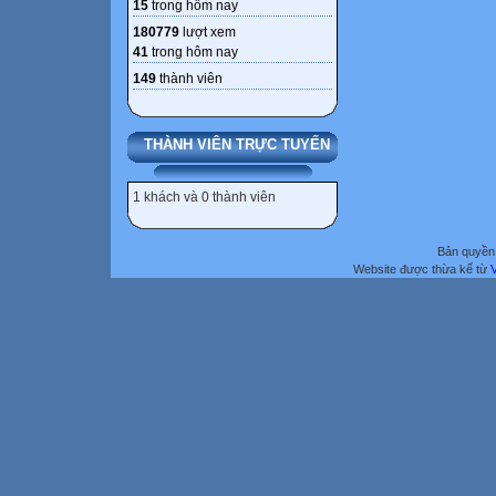
15
trong hôm nay
180779
lượt xem
41
trong hôm nay
149
thành viên
THÀNH VIÊN TRỰC TUYẾN
1 khách và 0 thành viên
Bản quyền 
Website được thừa kế từ
V