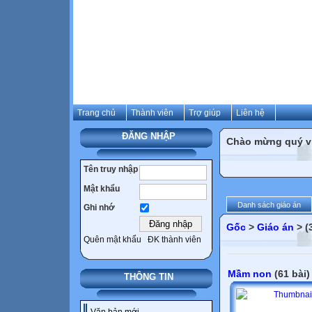
Trang chủ
Thành viên
Trợ giúp
Liên hệ
ĐĂNG NHẬP
Chào mừng quý vị 
Tên truy nhập
Mật khẩu
Danh sách giáo án
Ghi nhớ
Gốc
>
Giáo án
> (
Quên mật khẩu
ĐK thành viên
Mầm non
(61 bài)
THÔNG TIN