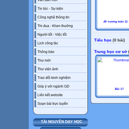
Văn bản mới
Tin tức - Sự kiện
Công nghệ thông tin
đề cương toán 11
Thi đua - Khen thưởng
Người tốt - Việc tốt
Tiểu học
(0 bài)
Lịch công tác
Trung học cơ sở
(
Thông báo
Thư mời
Thư viện ảnh
Trao đổi kinh nghiệm
Góp ý với ngành GD
Bài 17
Liên kết website
Soạn bài trực tuyến
TÀI NGUYÊN DẠY HỌC