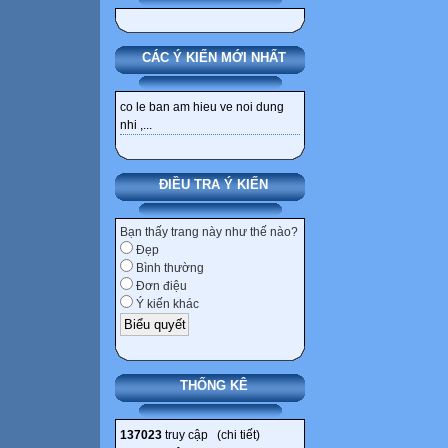
CÁC Ý KIẾN MỚI NHẤT
co le ban am hieu ve noi dung
nhi ,...
ĐIỀU TRA Ý KIẾN
Bạn thấy trang này như thế nào?
Đẹp
Bình thường
Đơn điệu
Ý kiến khác
THỐNG KÊ
137023
truy cập (
chi tiết
)