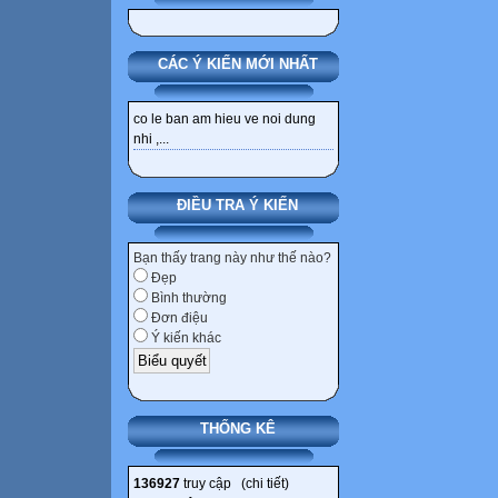
CÁC Ý KIẾN MỚI NHẤT
co le ban am hieu ve noi dung
nhi ,...
ĐIỀU TRA Ý KIẾN
Bạn thấy trang này như thế nào?
Đẹp
Bình thường
Đơn điệu
Ý kiến khác
THỐNG KÊ
136927
truy cập (
chi tiết
)