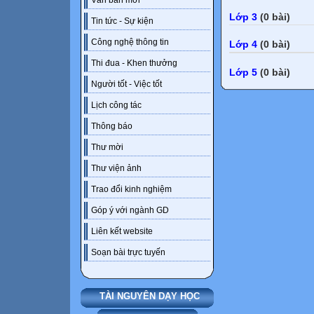
Văn bản mới
Lớp 3
(0 bài)
Tin tức - Sự kiện
Công nghệ thông tin
Lớp 4
(0 bài)
Thi đua - Khen thưởng
Lớp 5
(0 bài)
Người tốt - Việc tốt
Lịch công tác
Thông báo
Thư mời
Thư viện ảnh
Trao đổi kinh nghiệm
Góp ý với ngành GD
Liên kết website
Soạn bài trực tuyến
TÀI NGUYÊN DẠY HỌC