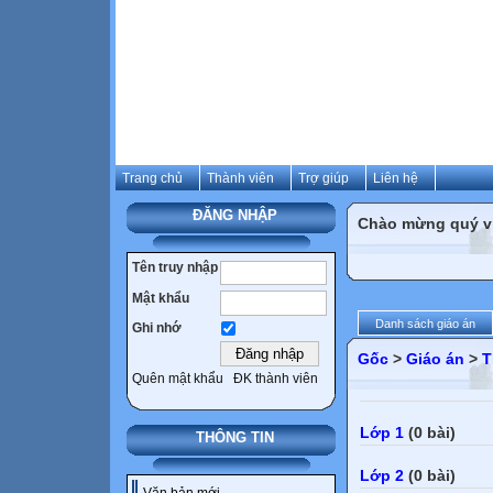
Trang chủ
Thành viên
Trợ giúp
Liên hệ
ĐĂNG NHẬP
Chào mừng quý vị 
Tên truy nhập
Mật khẩu
Danh sách giáo án
Ghi nhớ
Gốc
>
Giáo án
>
T
Quên mật khẩu
ĐK thành viên
Lớp 1
(0 bài)
THÔNG TIN
Lớp 2
(0 bài)