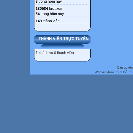
8
trong hôm nay
180584
lượt xem
54
trong hôm nay
149
thành viên
THÀNH VIÊN TRỰC TUYẾN
1 khách và 0 thành viên
Bản quyền 
Website được thừa kế từ
V