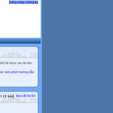
Đăng nhập / Đăng ký
ể tải được các tài liệu
hoặc
xem phim hướng dẫn
> (1 bài)
Đưa đề thi lên