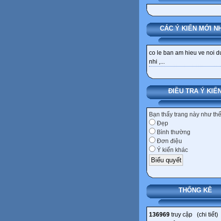
CÁC Ý KIẾN MỚI N
co le ban am hieu ve noi 
nhi ,...
ĐIỀU TRA Ý KIẾ
Bạn thấy trang này như th
Đẹp
Bình thường
Đơn điệu
Ý kiến khác
THỐNG KÊ
136969
truy cập (
chi tiết
)