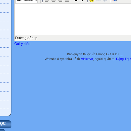
Đường dẫn
:
p
Gửi ý kiến
Bản quyền thuộc về Phòng GD & ĐT ...
Website được thừa kế từ
Violet.vn
, người quản trị:
Đặng Thị 
HỌC