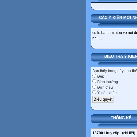
CÁC Ý KIẾN MỚI N
co le ban am hieu ve noi 
nhi ,...
ĐIỀU TRA Ý KIẾ
Bạn thấy trang này như th
Đẹp
Bình thường
Đơn điệu
Ý kiến khác
THỐNG KÊ
137001
truy cập (
chi tiết
)