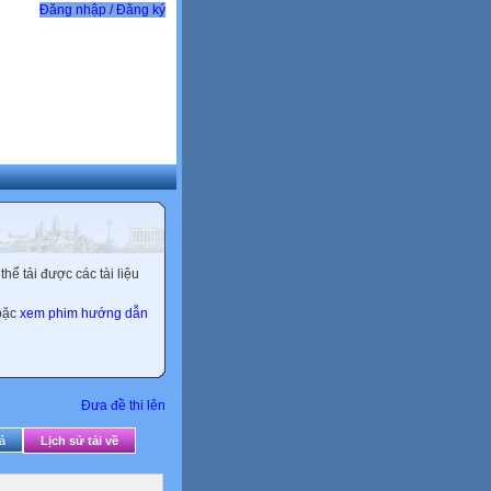
Đăng nhập / Đăng ký
ể tải được các tài liệu
hoặc
xem phim hướng dẫn
Đưa đề thi lên
ả
Lịch sử tải về