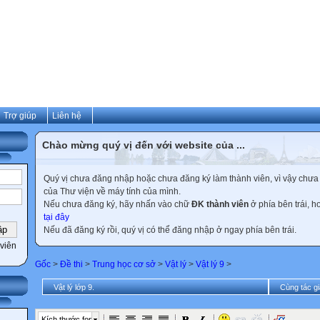
Trợ giúp
Liên hệ
Chào mừng quý vị đến với website của ...
Quý vị chưa đăng nhập hoặc chưa đăng ký làm thành viên, vì vậy chưa th
của Thư viện về máy tính của mình.
Nếu chưa đăng ký, hãy nhấn vào chữ
ĐK thành viên
ở phía bên trái, 
tại đây
Nếu đã đăng ký rồi, quý vị có thể đăng nhập ở ngay phía bên trái.
viên
Gốc
>
Đề thi
>
Trung học cơ sở
>
Vật lý
>
Vật lý 9
>
Vật lý lớp 9.
Cùng tác gi
Kích thước font