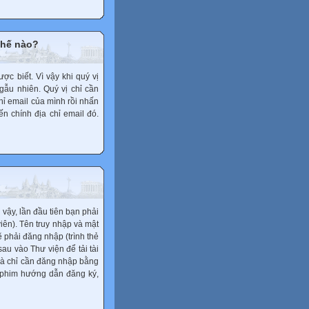
thế nào?
ợc biết. Vì vậy khi quý vị
ngẫu nhiên. Quý vị chỉ cần
ỉ email của mình rồi nhấn
ến chính địa chỉ email đó.
ì vậy, lần đầu tiên bạn phải
iên). Tên truy nhập và mật
ẽ phải đăng nhập (trình thẻ
sau vào Thư viện để tải tài
 mà chỉ cần đăng nhập bằng
m phim hướng dẫn đăng ký,