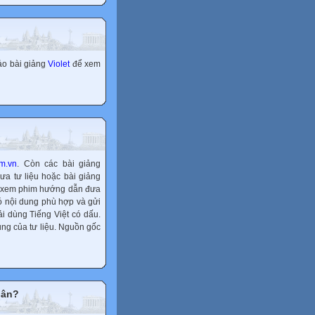
o bài giảng
Violet
để xem
im.vn
. Còn các bài giảng
đưa tư liệu hoặc bài giảng
thể xem phim hướng dẫn đưa
có nội dung phù hợp và gửi
i dùng Tiếng Việt có dấu.
ung của tư liệu. Nguồn gốc
hân?