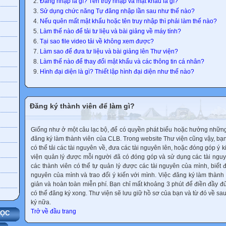
Đăng nhập là gì? Tên truy nhập và mật khẩu là gì?
Sử dụng chức năng Tự đăng nhập lần sau như thế nào?
Nếu quên mất mật khẩu hoặc tên truy nhập thì phải làm thế nào?
Làm thế nào để tải tư liệu và bài giảng về máy tính?
Tại sao file video tải về không xem được?
Làm sao để đưa tư liệu và bài giảng lên Thư viện?
Làm thế nào để thay đổi mật khẩu và các thông tin cá nhân?
Hình đại diện là gì? Thiết lập hình đại diện như thế nào?
Đăng ký thành viên để làm gì?
Giống như ở một câu lạc bộ, để có quyền phát biểu hoặc hưởng những 
đăng ký làm thành viên của CLB. Trong website Thư viện cũng vậy, bạn 
có thể tải các tài nguyên về, đưa các tài nguyên lên, hoặc đóng góp ý 
viện quản lý được mỗi người đã có đóng góp và sử dụng các tài ngu
các thành viên có thể tự quản lý được các tài nguyên của mình, biết
nguyên của mình và trao đổi ý kiến với mình. Việc đăng ký làm thành
giản và hoàn toàn miễn phí. Bạn chỉ mất khoảng 3 phút để điền đầy đủ
có thể đăng ký xong. Thư viện sẽ lưu giữ hồ sơ của bạn và từ đó về s
ký nữa.
Trở về đầu trang
HỌC