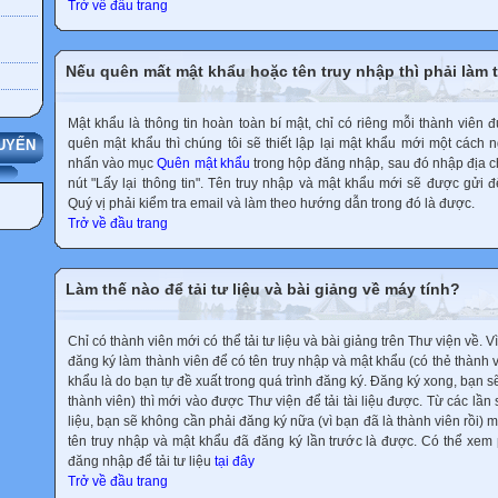
Trở về đầu trang
Nếu quên mất mật khẩu hoặc tên truy nhập thì phải làm 
Mật khẩu là thông tin hoàn toàn bí mật, chỉ có riêng mỗi thành viên đư
quên mật khẩu thì chúng tôi sẽ thiết lập lại mật khẩu mới một cách 
UYẾN
nhấn vào mục
Quên mật khẩu
trong hộp đăng nhập, sau đó nhập địa ch
nút "Lấy lại thông tin". Tên truy nhập và mật khẩu mới sẽ được gửi đ
Quý vị phải kiểm tra email và làm theo hướng dẫn trong đó là được.
Trở về đầu trang
Làm thế nào để tải tư liệu và bài giảng về máy tính?
Chỉ có thành viên mới có thể tải tư liệu và bài giảng trên Thư viện về. V
đăng ký làm thành viên để có tên truy nhập và mật khẩu (có thẻ thành v
khẩu là do bạn tự đề xuất trong quá trình đăng ký. Đăng ký xong, bạn s
thành viên) thì mới vào được Thư viện để tải tài liệu được. Từ các lần 
liệu, bạn sẽ không cần phải đăng ký nữa (vì bạn đã là thành viên rồi)
tên truy nhập và mật khẩu đã đăng ký lần trước là được. Có thể xe
đăng nhập để tải tư liệu
tại đây
Trở về đầu trang