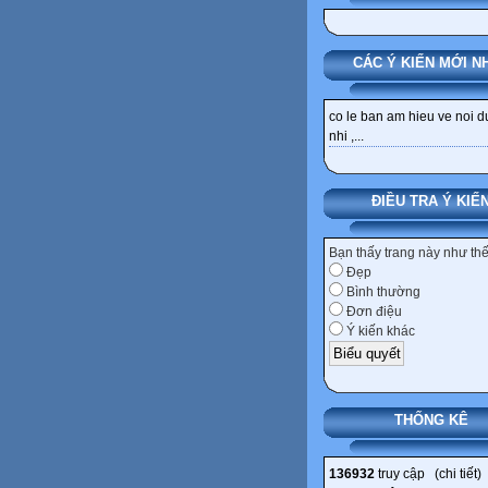
CÁC Ý KIẾN MỚI N
co le ban am hieu ve noi 
nhi ,...
ĐIỀU TRA Ý KIẾ
Bạn thấy trang này như th
Đẹp
Bình thường
Đơn điệu
Ý kiến khác
THỐNG KÊ
136932
truy cập (
chi tiết
)