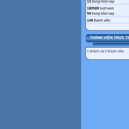
13
trong hôm nay
180589
lượt xem
59
trong hôm nay
149
thành viên
THÀNH VIÊN TRỰC T
1 khách và 0 thành viên