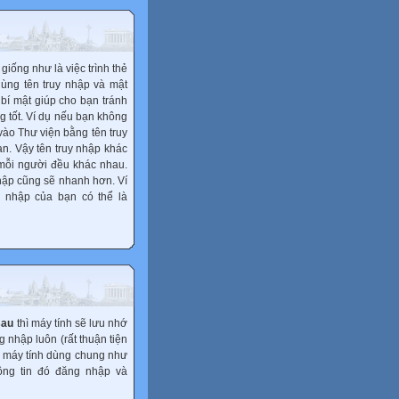
iống như là việc trình thẻ
dùng tên truy nhập và mật
 bí mật giúp cho bạn tránh
 tốt. Ví dụ nếu bạn không
vào Thư viện bằng tên truy
ạn. Vậy tên truy nhập khác
a mỗi người đều khác nhau.
hập cũng sẽ nhanh hơn. Ví
y nhập của bạn có thể là
sau
thì máy tính sẽ lưu nhớ
g nhập luôn (rất thuận tiện
g máy tính dùng chung như
hông tin đó đăng nhập và