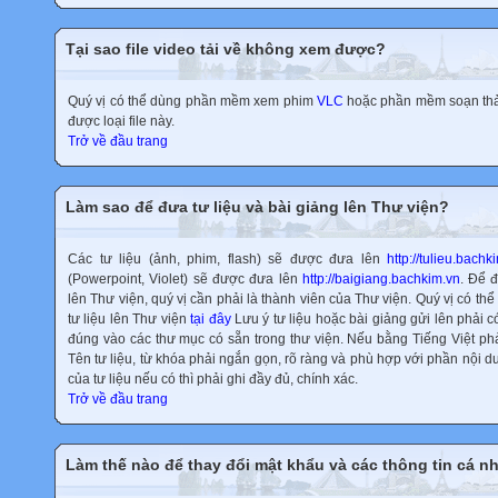
Tại sao file video tải về không xem được?
Quý vị có thể dùng phần mềm xem phim
VLC
hoặc phần mềm soạn thả
được loại file này.
Trở về đầu trang
Làm sao để đưa tư liệu và bài giảng lên Thư viện?
Các tư liệu (ảnh, phim, flash) sẽ được đưa lên
http://tulieu.bachk
(Powerpoint, Violet) sẽ được đưa lên
http://baigiang.bachkim.vn
. Để 
lên Thư viện, quý vị cần phải là thành viên của Thư viện. Quý vị có 
tư liệu lên Thư viện
tại đây
Lưu ý tư liệu hoặc bài giảng gửi lên phải 
đúng vào các thư mục có sẵn trong thư viện. Nếu bằng Tiếng Việt phả
Tên tư liệu, từ khóa phải ngắn gọn, rõ ràng và phù hợp với phần nội d
của tư liệu nếu có thì phải ghi đầy đủ, chính xác.
Trở về đầu trang
Làm thế nào để thay đổi mật khẩu và các thông tin cá n