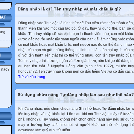
Đăng nhập là gì? Tên truy nhập và mật khẩu là gì?
HẤT
Đăng nhập vào Thư viện là hình thức để Thư viện xác nhận thành viên, g
thành viên khi vào một câu lạc bộ. Ở đây, thay vì dùng thẻ, bạn sẽ 
dung
khẩu. Tên truy nhập sẽ xác định bạn là thành viên nào, còn mật khẩu
được việc người khác lấy danh nghĩa của bạn để làm những việc không
có mật khẩu hoặc mật khẩu bị lộ, một người nào đó có thể đăng nhập 
nhập của bạn và gửi những thông tin linh tinh làm tổn hại uy tín của b
N
gì với tên thật? Tên thật thì có thể trùng nhau, còn tên truy nhập củ
Tên truy nhập thì thường ngắn và đơn giản hơn, nên khi gõ để đăng n
dụ bạn tên thật là Nguyễn Hồng Vân (sinh năm 1972), thì tên tru
ế nào?
hongvan72. Tên truy nhập không nên có dấu tiếng Việt và có dấu cách.
Trở về đầu trang
Sử dụng chức năng Tự đăng nhập lần sau như thế nào?
Khi đăng nhập, nếu chọn chức năng
Ghi nhớ
hoặc
Tự đăng nhập lần 
tên truy nhập và mật khẩu lại. Lần sau, khi mở Thư viện, máy sẽ tự đăn
phải không?). Tuy nhiên, không nên chọn chức năng này nếu sử dụn
máy ở trường hay cafe Internet, vì người khác có thể sử dụng t
download làm quý vị bị trừ điểm.