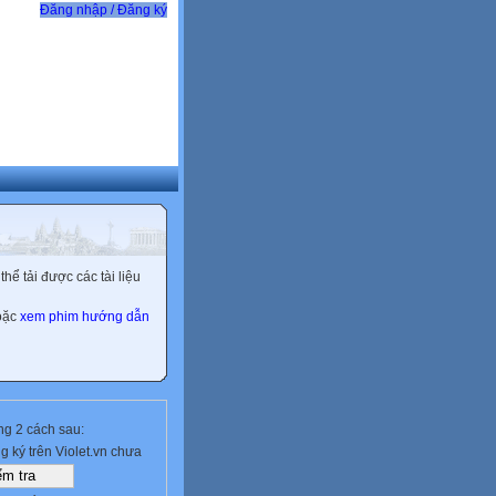
Đăng nhập / Đăng ký
ể tải được các tài liệu
hoặc
xem phim hướng dẫn
ng 2 cách sau:
g ký trên Violet.vn chưa