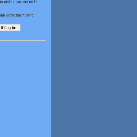
. Sau khi nhận
 nhận được thư hướng