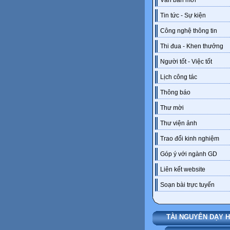
Văn bản mới
Tin tức - Sự kiện
Công nghệ thông tin
Thi đua - Khen thưởng
Người tốt - Việc tốt
Lịch công tác
Thông báo
Thư mời
Thư viện ảnh
Trao đổi kinh nghiệm
Góp ý với ngành GD
Liên kết website
Soạn bài trực tuyến
TÀI NGUYÊN DẠY 