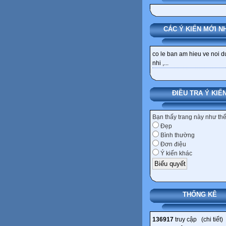
CÁC Ý KIẾN MỚI N
co le ban am hieu ve noi 
nhi ,...
ĐIỀU TRA Ý KIẾ
Bạn thấy trang này như th
Đẹp
Bình thường
Đơn điệu
Ý kiến khác
THỐNG KÊ
136917
truy cập (
chi tiết
)