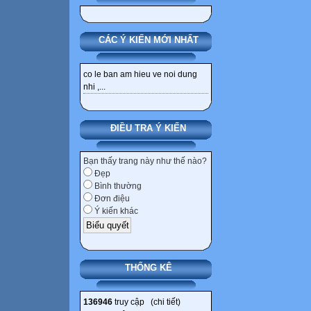
CÁC Ý KIẾN MỚI NHẤT
co le ban am hieu ve noi dung
nhi ,...
ĐIỀU TRA Ý KIẾN
Bạn thấy trang này như thế nào?
Đẹp
Bình thường
Đơn điệu
Ý kiến khác
THỐNG KÊ
136946
truy cập (
chi tiết
)