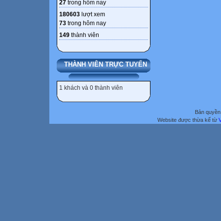
27
trong hôm nay
180603
lượt xem
73
trong hôm nay
149
thành viên
THÀNH VIÊN TRỰC TUYẾN
1 khách và 0 thành viên
Bản quyền 
Website được thừa kế từ
V