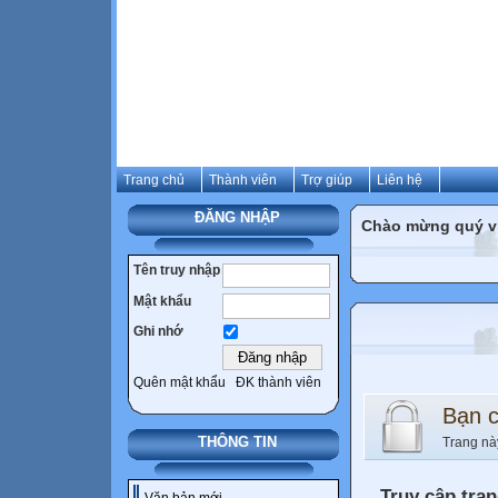
Trang chủ
Thành viên
Trợ giúp
Liên hệ
ĐĂNG NHẬP
Chào mừng quý vị 
Tên truy nhập
Mật khẩu
Ghi nhớ
Quên mật khẩu
ĐK thành viên
Bạn 
THÔNG TIN
Trang nà
Truy cập tra