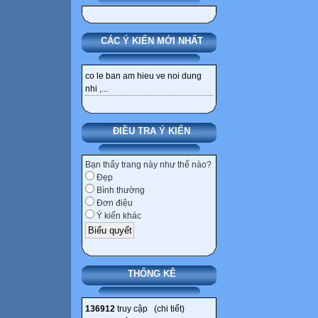
CÁC Ý KIẾN MỚI NHẤT
co le ban am hieu ve noi dung
nhi ,...
ĐIỀU TRA Ý KIẾN
Bạn thấy trang này như thế nào?
Đẹp
Bình thường
Đơn điệu
Ý kiến khác
THỐNG KÊ
136912
truy cập (
chi tiết
)