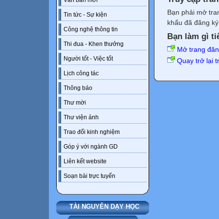
Văn bản mới
Bạn phải mở tra
Tin tức - Sự kiện
khẩu đã đăng ký 
Công nghệ thông tin
Bạn làm gì ti
Thi đua - Khen thưởng
Mở trang đă
Người tốt - Việc tốt
Quay trở lại 
Lịch công tác
Thông báo
Thư mời
Thư viện ảnh
Trao đổi kinh nghiệm
Góp ý với ngành GD
Liên kết website
Soạn bài trực tuyến
TÀI NGUYÊN DẠY HỌC