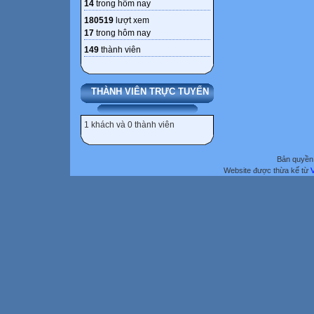
14
trong hôm nay
180519
lượt xem
17
trong hôm nay
149
thành viên
THÀNH VIÊN TRỰC TUYẾN
1 khách và 0 thành viên
Bản quyền 
Website được thừa kế từ
V