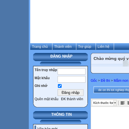
Trang chủ
Thành viên
Trợ giúp
Liên hệ
ĐĂNG NHẬP
Chào mừng quý vị 
Tên truy nhập
Mật khẩu
Gốc
>
Đề thi
>
Mầm non
Ghi nhớ
de on thi tot nghiep th
Quên mật khẩu
ĐK thành viên
Kích thước font
THÔNG TIN