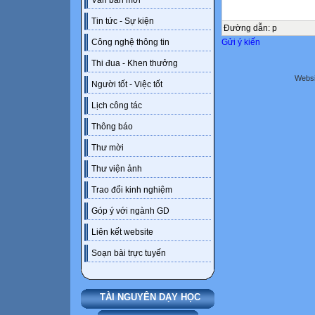
Văn bản mới
Tin tức - Sự kiện
Đường dẫn
:
p
Gửi ý kiến
Công nghệ thông tin
Thi đua - Khen thưởng
Websi
Người tốt - Việc tốt
Lịch công tác
Thông báo
Thư mời
Thư viện ảnh
Trao đổi kinh nghiệm
Góp ý với ngành GD
Liên kết website
Soạn bài trực tuyến
TÀI NGUYÊN DẠY HỌC