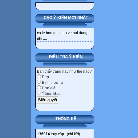
CÁC Ý KIẾN MỚI NHẤT
co le ban am hieu ve noi dung
nhi ,...
ĐIỀU TRA Ý KIẾN
Bạn thấy trang này như thế nào?
Đẹp
Bình thường
Đơn điệu
Ý kiến khác
THỐNG KÊ
136914
truy cập (
chi tiết
)