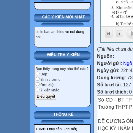
CÁC Ý KIẾN MỚI NHẤT
co le ban am hieu ve noi dung
nhi ,...
(
Tài liệu chưa đ
ĐIỀU TRA Ý KIẾN
Nguồn:
Người gửi:
Ngô
Bạn thấy trang này như thế nào?
Ngày gửi:
22h:4
Đẹp
Dung lượng:
73
Bình thường
Số lượt tải:
127
Đơn điệu
Ý kiến khác
Số lượt thích:
0
Sở GD – ĐT TP
Trường THPT P
THỐNG KÊ
ĐỀ CƯƠNG ÔN 
HỌC KỲ I NĂM 
136913
truy cập (
chi tiết
)