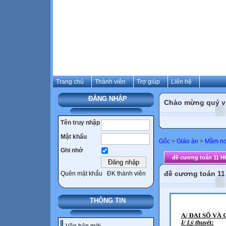
Trang chủ
Thành viên
Trợ giúp
Liên hệ
ĐĂNG NHẬP
Chào mừng quý vị 
Tên truy nhập
Mật khẩu
Gốc
>
Giáo án
>
Mầm n
Ghi nhớ
đề cương toán 11 H
đề cương toán 11
Quên mật khẩu
ĐK thành viên
THÔNG TIN