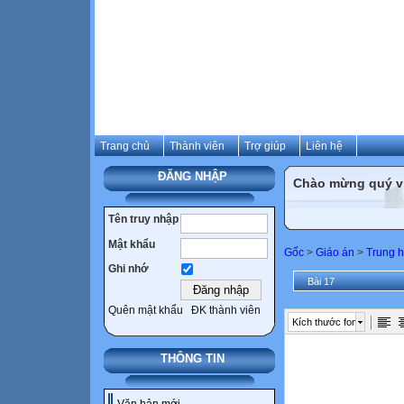
Trang chủ
Thành viên
Trợ giúp
Liên hệ
ĐĂNG NHẬP
Chào mừng quý vị 
Tên truy nhập
Mật khẩu
Gốc
>
Giáo án
>
Trung h
Ghi nhớ
Bài 17
Quên mật khẩu
ĐK thành viên
Kích thước font
THÔNG TIN