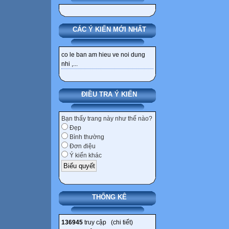
CÁC Ý KIẾN MỚI NHẤT
co le ban am hieu ve noi dung
nhi ,...
ĐIỀU TRA Ý KIẾN
Bạn thấy trang này như thế nào?
Đẹp
Bình thường
Đơn điệu
Ý kiến khác
THỐNG KÊ
136945
truy cập (
chi tiết
)