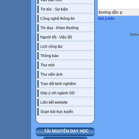
Văn bản mới
Tin tức - Sự kiện
Đường dẫn
:
p
Gửi ý kiến
Công nghệ thông tin
Thi đua - Khen thưởng
Websi
Người tốt - Việc tốt
Lịch công tác
Thông báo
Thư mời
Thư viện ảnh
Trao đổi kinh nghiệm
Góp ý với ngành GD
Liên kết website
Soạn bài trực tuyến
TÀI NGUYÊN DẠY HỌC