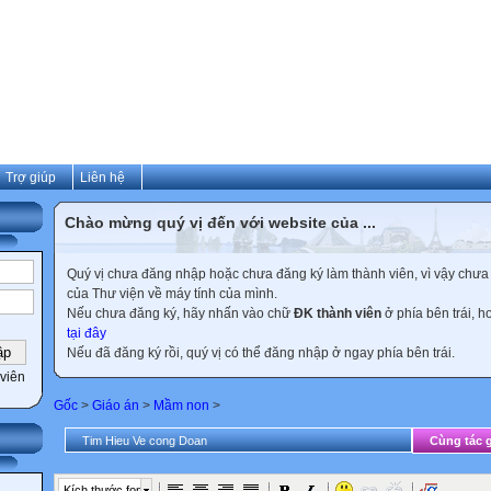
Trợ giúp
Liên hệ
Chào mừng quý vị đến với website của ...
Quý vị chưa đăng nhập hoặc chưa đăng ký làm thành viên, vì vậy chưa th
của Thư viện về máy tính của mình.
Nếu chưa đăng ký, hãy nhấn vào chữ
ĐK thành viên
ở phía bên trái, 
tại đây
Nếu đã đăng ký rồi, quý vị có thể đăng nhập ở ngay phía bên trái.
viên
Gốc
>
Giáo án
>
Mầm non
>
Tim Hieu Ve cong Doan
Cùng tác g
Kích thước font