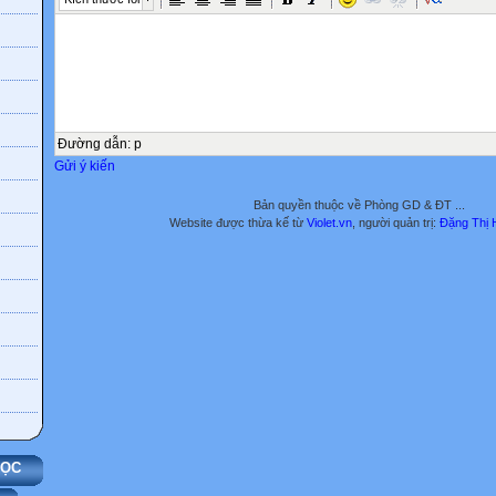
Đường dẫn
:
p
Gửi ý kiến
Bản quyền thuộc về Phòng GD & ĐT ...
Website được thừa kế từ
Violet.vn
, người quản trị:
Đặng Thị 
HỌC