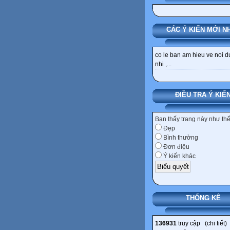
CÁC Ý KIẾN MỚI N
co le ban am hieu ve noi 
nhi ,...
ĐIỀU TRA Ý KIẾ
Bạn thấy trang này như th
Đẹp
Bình thường
Đơn điệu
Ý kiến khác
THỐNG KÊ
136931
truy cập (
chi tiết
)