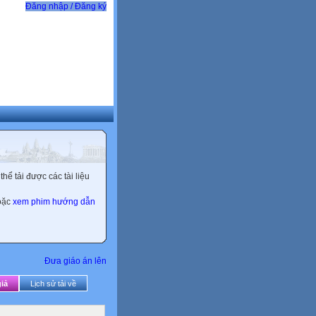
Đăng nhập / Đăng ký
ể tải được các tài liệu
hoặc
xem phim hướng dẫn
Đưa giáo án lên
iả
Lịch sử tải về