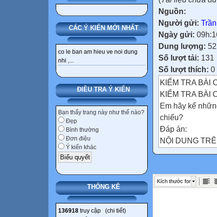
Nguồn:
Người gửi:
Trần
CÁC Ý KIẾN MỚI NHẤT
Ngày gửi:
09h:1
Dung lượng:
52
co le ban am hieu ve noi dung
Số lượt tải:
131
nhi ,...
Số lượt thích:
0
KIỂM TRA BÀI 
ĐIỀU TRA Ý KIẾN
KIỂM TRA BÀI 
Em hãy kể những
Bạn thấy trang này như thế nào?
chiếu?
Đẹp
Đáp án:
Bình thường
Đơn điệu
NỘI DUNG TRÊ
Ý kiến khác
+ VĂN BẢN: thườ
+ HÌNH ẢNH, B
+ CÁC TỆP ÂM
Kích thước font
Bài 10:
THỐNG KÊ
MÀU SẮC TRÊ
1.Màu nền trang
136918
truy cập (
chi tiết
)