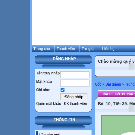
Trang chủ
Thành viên
Trợ giúp
Liên hệ
ĐĂNG NHẬP
Chào mừng quý vị 
Tên truy nhập
Mật khẩu
Gốc
>
Bài giảng
>
Trung
Ghi nhớ
Bài 10, Tiết 39. Màu
Bài 10, Tiết 39. M
Quên mật khẩu
ĐK thành viên
THÔNG TIN