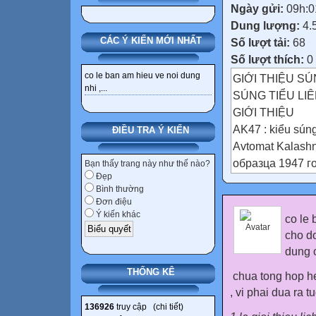
Ngày gửi:
09h:0
Dung lượng:
4.
CÁC Ý KIẾN MỚI NHẤT
Số lượt tải:
68
Số lượt thích:
0
co le ban am hieu ve noi dung
GIỚI THIỆU SÚ
nhi ,...
SÚNG TIỂU LIÊ
GIỚI THIỆU
AK47 : kiểu súng
ĐIỀU TRA Ý KIẾN
Avtomat Kalash
образца 1947 г
Bạn thấy trang này như thế nào?
Đẹp
AK-47 là một tro
Bình thường
do Mikhail Timo
Đơn điệu
được Quân đội X
Ý kiến khác
co le 
trở thành loại v
cho do
động, độ chính 
dung 
Mikhail Timofeev
THỐNG KÊ
chua tong hop he
trình sư thiết kế
, vi phai dua ra t
động, giải thưởn
136926
truy cập (
chi tiết
)
AKM