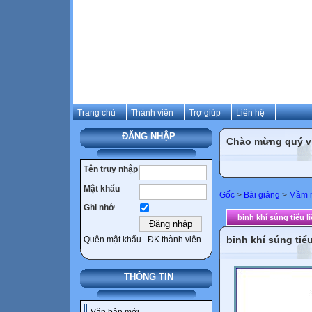
Trang chủ
Thành viên
Trợ giúp
Liên hệ
ĐĂNG NHẬP
Chào mừng quý vị 
Tên truy nhập
Mật khẩu
Gốc
>
Bài giảng
>
Mầm 
Ghi nhớ
binh khí súng tiểu l
binh khí súng tiểu
Quên mật khẩu
ĐK thành viên
THÔNG TIN