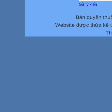
Tính năng chiến
Gửi ý kiến
súng, đạn ( tt )
Súng tiểu liên c
Bản quyền thu
thanh, khi bắn l
Website được thừa kế 
loạt dài ( từ 6 đế
Tầm bắn ghi trên
Th
thẳng:
Mục tiêu người 
Hoả lực tập trun
800m
Bắn máy bay, qu
Đầu đạn có sức
Tốc độ bắn chiế
Khi bắn liên tha
Khi bắn phát mộ
2. Cấu tạo tác d
bộ phận chính c
Nòng súng
Nòng súng để đị