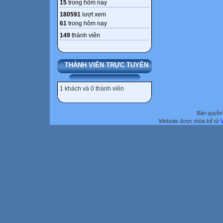
15
trong hôm nay
180591
lượt xem
61
trong hôm nay
149
thành viên
THÀNH VIÊN TRỰC TUYẾN
1 khách và 0 thành viên
Bản quyền 
Website được thừa kế từ
V