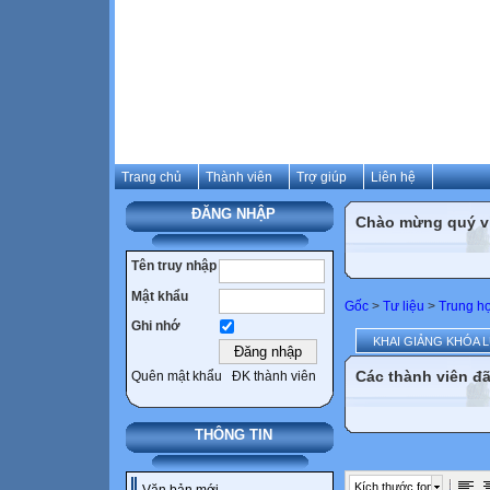
Trang chủ
Thành viên
Trợ giúp
Liên hệ
ĐĂNG NHẬP
Chào mừng quý vị 
Tên truy nhập
Mật khẩu
Gốc
>
Tư liệu
>
Trung h
Ghi nhớ
KHAI GIẢNG KHÓA 
Các thành viên đã
Quên mật khẩu
ĐK thành viên
THÔNG TIN
Kích thước font