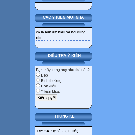
CÁC Ý KIẾN MỚI NHẤT
co le ban am hieu ve noi dung
nhi ,...
ĐIỀU TRA Ý KIẾN
Bạn thấy trang này như thế nào?
Đẹp
Bình thường
Đơn điệu
Ý kiến khác
THỐNG KÊ
136934
truy cập (
chi tiết
)