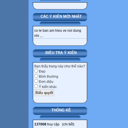
CÁC Ý KIẾN MỚI NHẤT
co le ban am hieu ve noi dung
nhi ,...
ĐIỀU TRA Ý KIẾN
Bạn thấy trang này như thế nào?
Đẹp
Bình thường
Đơn điệu
Ý kiến khác
THỐNG KÊ
137008
truy cập (
chi tiết
)