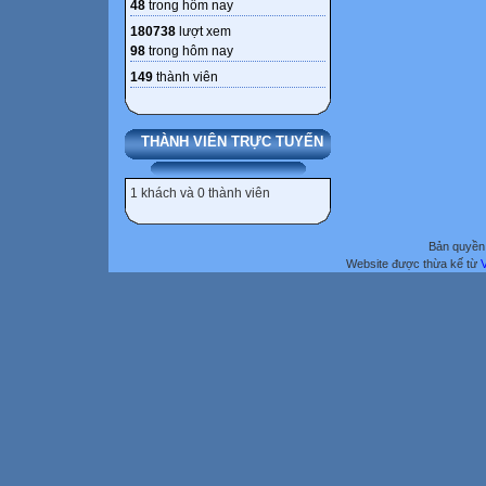
48
trong hôm nay
180738
lượt xem
98
trong hôm nay
149
thành viên
THÀNH VIÊN TRỰC TUYẾN
1 khách và 0 thành viên
Bản quyền 
Website được thừa kế từ
V