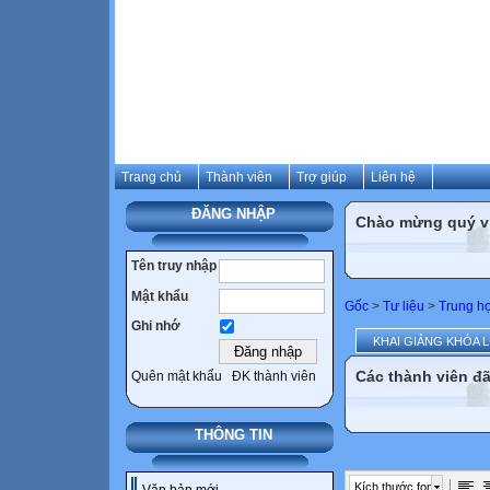
Trang chủ
Thành viên
Trợ giúp
Liên hệ
ĐĂNG NHẬP
Chào mừng quý vị 
Tên truy nhập
Mật khẩu
Gốc
>
Tư liệu
>
Trung h
Ghi nhớ
KHAI GIẢNG KHÓA 
Các thành viên đã
Quên mật khẩu
ĐK thành viên
THÔNG TIN
Kích thước font