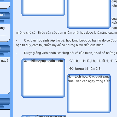
giú
nắm
- S
HẤT
của
biế
bạn
dung
những chổ còn thiếu của các bạn nhằm phát huy được khả năng của m
- Các bạn học sinh tiếp thu bài học từng bước cơ bản từ đó có được 
bạn tư duy, cảm thụ thẩm mỹ để có những bước tiến của mình.
N
- Được giảng viên phân tích từng bài vẽ của mình, từ đó có những 
ế nào?
3.
Đối tượng tuyển sinh:
- Các bạn thi Đại học khối H, H1,
- Đối tượng thi năm 2-3.
4.
Lịch học:
Các buổi sáng
chiều vào các ngày trong tuần