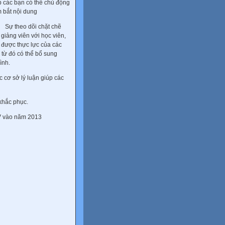
p các bạn có thể chủ động
 bắt nội dung
ự theo dõi chặt chẽ
 giảng viên với học viên,
t được thực lực của các
 từ đó có thể bổ sung
ình.
cơ sở lý luận giúp các
khắc phục.
 V vào năm 2013