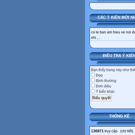
CÁC Ý KIẾN MỚI N
co le ban am hieu ve noi 
nhi ,...
ĐIỀU TRA Ý KIẾ
Bạn thấy trang này như th
Đẹp
Bình thường
Đơn điệu
Ý kiến khác
THỐNG KÊ
136971
truy cập (
chi tiết
)