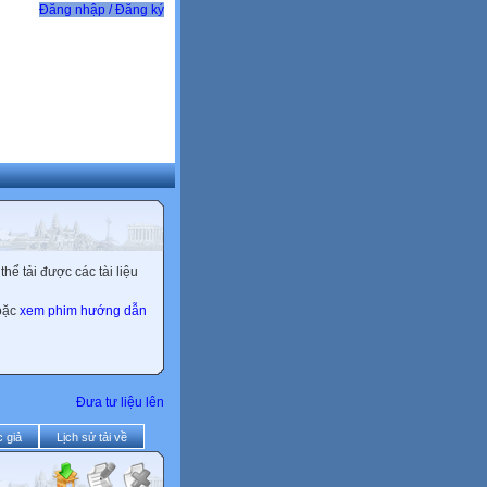
Đăng nhập / Đăng ký
ể tải được các tài liệu
hoặc
xem phim hướng dẫn
Đưa tư liệu lên
 giả
Lịch sử tải về