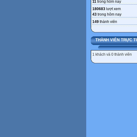
11
trong hôm nay
180683
lượt xem
43
trong hôm nay
149
thành viên
THÀNH VIÊN TRỰC T
1 khách và 0 thành viên