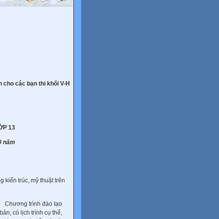
n cho các bạn thi khối V-H
ỚP 13
10 năm
)
 kiến trúc, mỹ thuật trên
hương trình đào tạo
bản, có lịch trình cụ thể,