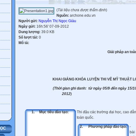
(
Tài liệu chưa được thẩm định
)
Nguồn:
archone.edu.vn
Người gửi:
Nguyễn Thị Ngọc Giàu
Ngày gửi:
16h:56' 07-09-2012
Dung lượng:
39.0 KB
Số lượt tải:
0
Mô tả:
Giải pháp an toà
KHAI GIẢNG KHÓA LUYỆN THI VẼ MỸ THUẬT L
(Thời gian ghi danh: từ ngày 05/9 đến ngày 15/
2012
1.
Mục tiêu đào tạo:
Thi đậu các trường đại học, cao đẳng
toàn quốc.
2.
Phương pháp đào tạo:
- C
HỌC
bài 