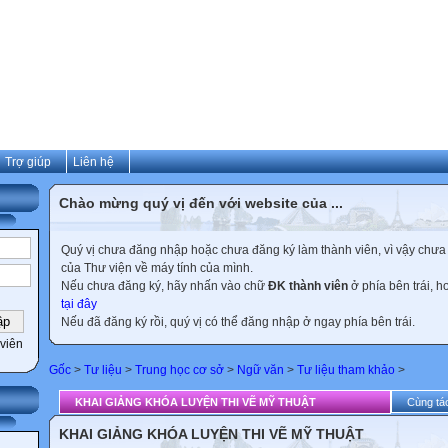
Trợ giúp
Liên hệ
Chào mừng quý vị đến với website của ...
Quý vị chưa đăng nhập hoặc chưa đăng ký làm thành viên, vì vậy chưa th
của Thư viện về máy tính của mình.
Nếu chưa đăng ký, hãy nhấn vào chữ
ĐK thành viên
ở phía bên trái, 
tại đây
Nếu đã đăng ký rồi, quý vị có thể đăng nhập ở ngay phía bên trái.
viên
Gốc
>
Tư liệu
>
Trung học cơ sở
>
Ngữ văn
>
Tư liệu tham khảo
>
KHAI GIẢNG KHÓA LUYỆN THI VẼ MỸ THUẬT
Cùng tác
KHAI GIẢNG KHÓA LUYỆN THI VẼ MỸ THUẬT