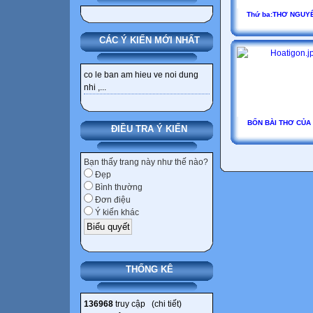
Thứ ba:THƠ NGUY
CÁC Ý KIẾN MỚI NHẤT
co le ban am hieu ve noi dung
nhi ,...
BỐN BÀI THƠ CỦA
ĐIỀU TRA Ý KIẾN
Bạn thấy trang này như thế nào?
Đẹp
Bình thường
Đơn điệu
Ý kiến khác
THỐNG KÊ
136968
truy cập (
chi tiết
)