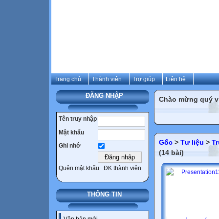
Trang chủ
Thành viên
Trợ giúp
Liên hệ
ĐĂNG NHẬP
Chào mừng quý vị 
Tên truy nhập
Mật khẩu
Gốc
>
Tư liệu
>
T
Ghi nhớ
(14 bài)
Quên mật khẩu
ĐK thành viên
THÔNG TIN