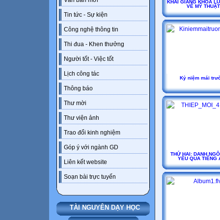
Văn bản mới
KHAI GIẢNG KHÓA LU
VẼ MỸ THUẬT
Tin tức - Sự kiện
Công nghệ thông tin
Thi đua - Khen thưởng
Người tốt - Việc tốt
Lịch công tác
Kỷ niệm mái trư
Thông báo
Thư mời
Thư viện ảnh
Trao đổi kinh nghiệm
Góp ý với ngành GD
THỨ HAI: DANH NGÔ
YÊU QUA TIẾNG 
Liên kết website
Soạn bài trực tuyến
TÀI NGUYÊN DẠY HỌC