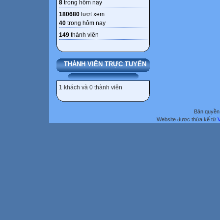
8
trong hôm nay
180680
lượt xem
40
trong hôm nay
149
thành viên
THÀNH VIÊN TRỰC TUYẾN
1 khách và 0 thành viên
Bản quyền 
Website được thừa kế từ
V