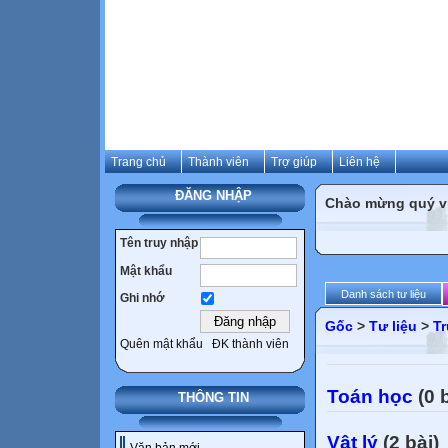
Trang chủ
Thành viên
Trợ giúp
Liên hệ
ĐĂNG NHẬP
Chào mừng quý vị 
Tên truy nhập
Mật khẩu
Danh sách tư liệu
Ghi nhớ
Gốc
>
Tư liệu
>
T
Quên mật khẩu
ĐK thành viên
Toán học
(0 b
THÔNG TIN
Vật lý
(2 bài)