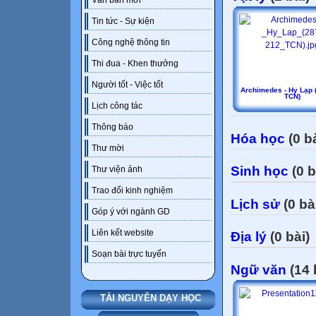
Văn bản mới
Tin tức - Sự kiện
Công nghệ thông tin
Thi đua - Khen thưởng
Người tốt - Việc tốt
Archimedes - Hy Lạp 
TCN)
Lịch công tác
Thông báo
Hóa học
(0 bà
Thư mời
Sinh học
(0 b
Thư viện ảnh
Trao đổi kinh nghiệm
Lịch sử
(0 bà
Góp ý với ngành GD
Liên kết website
Địa lý
(0 bài)
Soạn bài trực tuyến
Ngữ văn
(14 
TÀI NGUYÊN DẠY HỌC