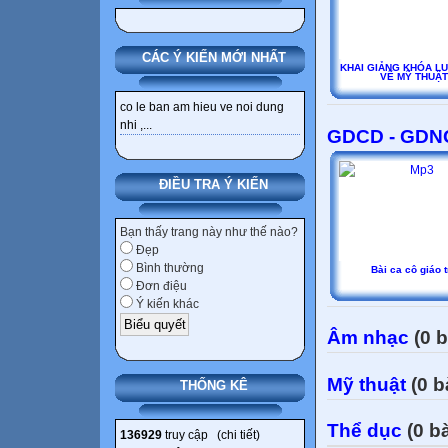
CÁC Ý KIẾN MỚI NHẤT
KHAI GIẢNG KHÓA LU
VẼ MỸ THUẬT
co le ban am hieu ve noi dung
nhi ,...
GDCD - GDN
ĐIỀU TRA Ý KIẾN
Bạn thấy trang này như thế nào?
Đẹp
Bình thường
Bài ca cô giáo t
Đơn điệu
Ý kiến khác
Âm nhạc
(0 b
Mỹ thuật
(0 b
THỐNG KÊ
Thể dục
(0 bà
136929
truy cập (
chi tiết
)