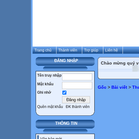
Trang chủ
Thành viên
Trợ giúp
Liên hệ
ĐĂNG NHẬP
Chào mừng quý vị 
Tên truy nhập
Mật khẩu
Gốc
>
Bài viết
>
Th
Ghi nhớ
Quên mật khẩu
ĐK thành viên
THÔNG TIN