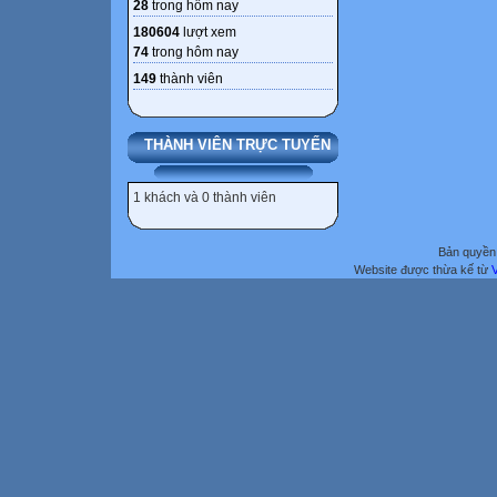
28
trong hôm nay
180604
lượt xem
74
trong hôm nay
149
thành viên
THÀNH VIÊN TRỰC TUYẾN
1 khách và 0 thành viên
Bản quyền 
Website được thừa kế từ
V