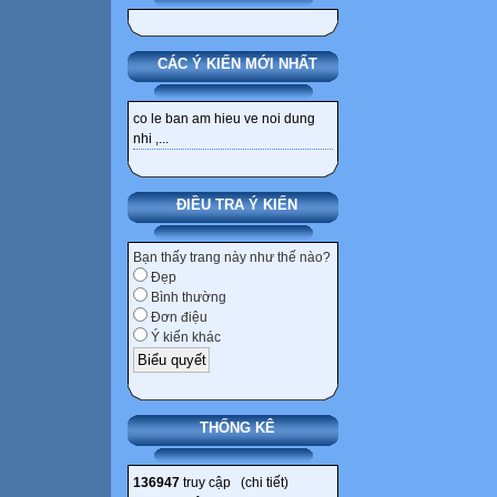
CÁC Ý KIẾN MỚI NHẤT
co le ban am hieu ve noi dung
nhi ,...
ĐIỀU TRA Ý KIẾN
Bạn thấy trang này như thế nào?
Đẹp
Bình thường
Đơn điệu
Ý kiến khác
THỐNG KÊ
136947
truy cập (
chi tiết
)