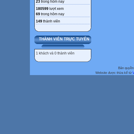
23
trong hôm nay
180599
lượt xem
69
trong hôm nay
149
thành viên
THÀNH VIÊN TRỰC TUYẾN
1 khách và 0 thành viên
Bản quyền 
Website được thừa kế từ
V