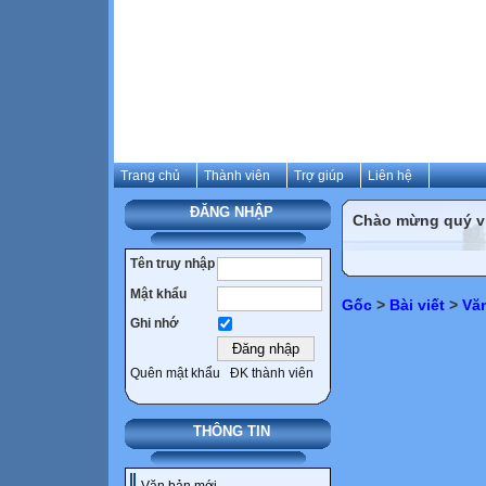
Trang chủ
Thành viên
Trợ giúp
Liên hệ
ĐĂNG NHẬP
Chào mừng quý vị 
Tên truy nhập
Mật khẩu
Gốc
>
Bài viết
>
Vă
Ghi nhớ
Quên mật khẩu
ĐK thành viên
THÔNG TIN