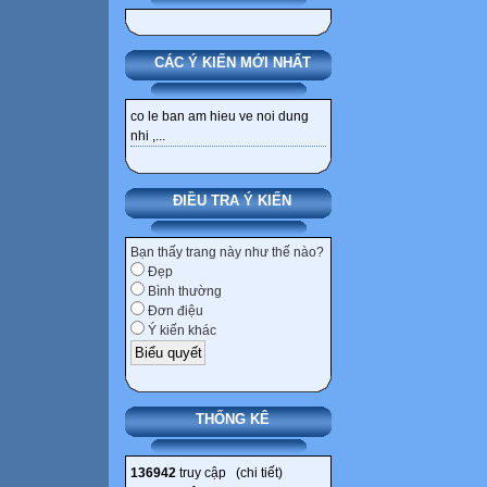
CÁC Ý KIẾN MỚI NHẤT
co le ban am hieu ve noi dung
nhi ,...
ĐIỀU TRA Ý KIẾN
Bạn thấy trang này như thế nào?
Đẹp
Bình thường
Đơn điệu
Ý kiến khác
THỐNG KÊ
136942
truy cập (
chi tiết
)